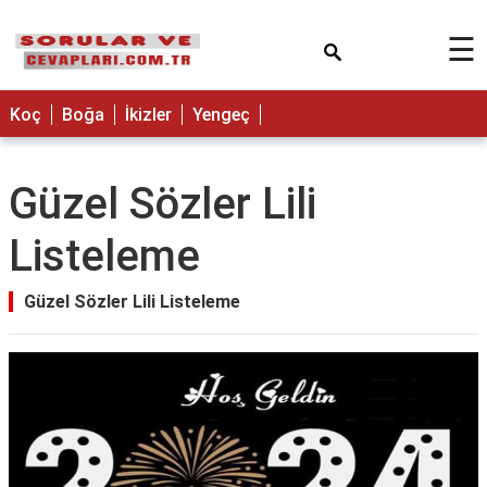
×
☰
Koç
Boğa
İkizler
Yengeç
Güzel Sözler Lili
Listeleme
Güzel Sözler Lili Listeleme