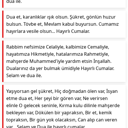
dua ile.
Dua et, karanlıklar ışık olsun. Şükret, gönlün huzur
bulsun. Tövbe et, Mevlam kabul buyursun. Cumamız
hayırlara vesile olsun... Hayırlı Cumalar.
Rabbim nefsimize Celaliyle, kalbimize Cemaliyle,
hayatımıza Hikmetiyle, hatalarımıza Rahmetiyle,
mahşerde Muhammed'iyle yardım etsin İnşallah.
Dualarınız da yer bulmak ümidiyle Hayırlı Cumalar.
Selam ve dua ile.
Yaşıyorsan gel şükret, Hiç doğmadan ölen var, İsyan
etme dua et, Her şeyi bir gören var, Ne verirsen
elinle O gelecek seninle, Kırma kulu dilinle mahşerde
bekleyen var, Dökülen bir yapraksın, Bir et, kemik
topraksın, Bir gün yok olacaksın, Can alıp can veren
var... Selam ve Dua ile hayırlı cumalar...