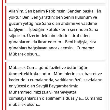
Allah’ım, Sen benim Rabbimsin; Senden başka ilâh
yoktur. Beni Sen yarattın; ben Senin kulunum ve
gücüm yettiğince Sana olan ahdime ve vaadime
bağlıyım... İşlediğim kötülüklerin şerrinden Sana
sığınırım. Üzerimdeki nimetlerini itiraf eder;
günahlarımı da ikrar ederim... Beni bağışla, zira
günahları bağışlayan ancak sensin... Cumamız
Mübarek olsun…
Mübarek Cuma günü fazilet ve üstünlüğün
ümmetteki kokusudur... Müminlerin eza, hasret ve
keder dolu cumalarında, varlıkların özü, sevdaların
en yücesi olan Sevgili Peygamberimiz
Muhammed’imizi (s.a.v) maneviyatta
cumalayanlardan olabilmemiz duasıyla... Cumamız
mübarek olsun…