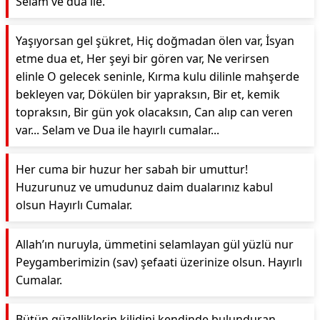
Selam ve dua ile.
Yaşıyorsan gel şükret, Hiç doğmadan ölen var, İsyan
etme dua et, Her şeyi bir gören var, Ne verirsen
elinle O gelecek seninle, Kırma kulu dilinle mahşerde
bekleyen var, Dökülen bir yapraksın, Bir et, kemik
topraksın, Bir gün yok olacaksın, Can alıp can veren
var... Selam ve Dua ile hayırlı cumalar...
Her cuma bir huzur her sabah bir umuttur!
Huzurunuz ve umudunuz daim dualarınız kabul
olsun Hayırlı Cumalar.
Allah’ın nuruyla, ümmetini selamlayan gül yüzlü nur
Peygamberimizin (sav) şefaati üzerinize olsun. Hayırlı
Cumalar.
Bütün güzelliklerin kilidini kendinde bulunduran