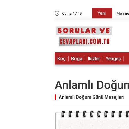
Yeni
ul'un iki kıtalık şiiri nedir?
Cuma 17:49
Mehmet 
Koç
Boğa
İkizler
Yengeç
Anlamlı Doğum
Anlamlı Doğum Günü Mesajları