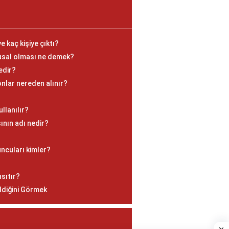
e kaç kişiye çıktı?
rusal olması ne demek?
edir?
onlar nereden alınır?
llanılır?
nın adı nedir?
uncuları kimler?
?
sıtır?
ldiğini Görmek