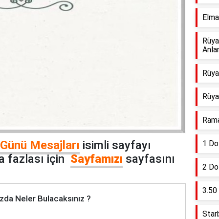
Elma
Rüya
Anla
Rüya
Rüya
Rama
Günü Mesajları
isimli sayfayı
1 Do
 fazlası için
Sayfamızı
sayfasını
2 Do
3.50
zda Neler Bulacaksınız ?
Star