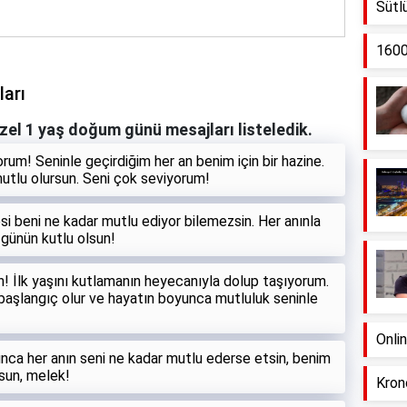
Sütlü
1600
arı
üzel 1 yaş doğum günü mesajları listeledik.
rum! Seninle geçirdiğim her an benim için bir hazine.
tlu olursun. Seni çok seviyorum!
si beni ne kadar mutlu ediyor bilemezsin. Her anınla
günün kutlu olsun!
! İlk yaşını kutlamanın heyecanıyla dolup taşıyorum.
 başlangıç olur ve hayatın boyunca mutluluk seninle
Onli
unca her anın seni ne kadar mutlu ederse etsin, benim
lsun, melek!
Kron