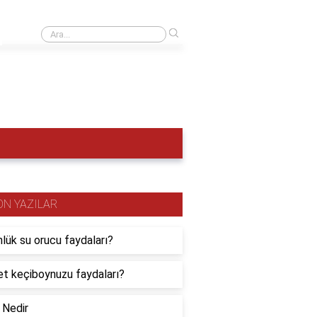
›
Mehmet Emin Yurdakul'un iki kıtalık şiiri nedir?
ON YAZILAR
nlük su orucu faydaları?
et keçiboynuzu faydaları?
 Nedir