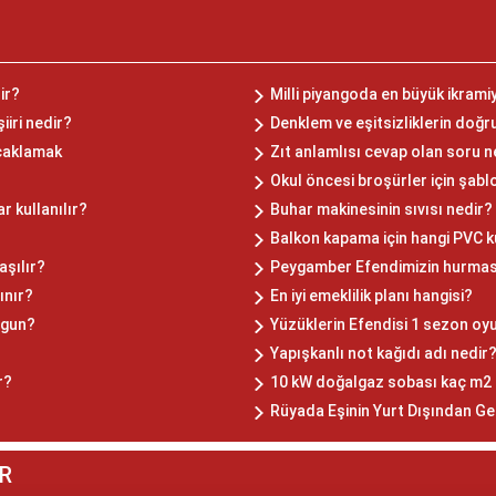
ir?
Milli piyangoda en büyük ikramiy
iiri nedir?
Denklem ve eşitsizliklerin doğ
caklamak
Zıt anlamlısı cevap olan soru n
Okul öncesi broşürler için şabl
r kullanılır?
Buhar makinesinin sıvısı nedir?
Balkon kapama için hangi PVC ku
aşılır?
Peygamber Efendimizin hurması
lınır?
En iyi emeklilik planı hangisi?
ygun?
Yüzüklerin Efendisi 1 sezon oy
Yapışkanlı not kağıdı adı nedir
r?
10 kW doğalgaz sobası kaç m2 ı
Rüyada Eşinin Yurt Dışından Ge
R