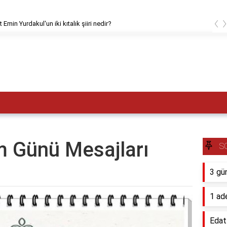
‹
Emin Yurdakul'un iki kıtalık şiiri nedir?
 Günü Mesajları
S
3 gü
1 ad
Edat