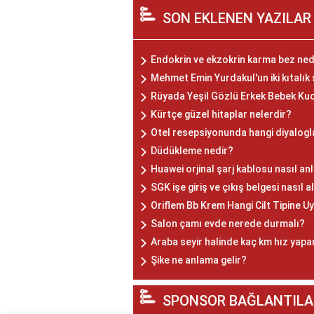
SON EKLENEN YAZILAR
Endokrin ve ekzokrin karma bez ned
Mehmet Emin Yurdakul'un iki kıtalık ş
Rüyada Yeşil Gözlü Erkek Bebek Ku
Kürtçe güzel hitaplar nelerdir?
Otel resepsiyonunda hangi diyalogla
Düdükleme nedir?
Huawei orjinal şarj kablosu nasıl anl
SGK işe giriş ve çıkış belgesi nasıl a
Oriflem Bb Krem Hangi Cilt Tipine U
Salon çamı evde nerede durmalı?
Araba seyir halinde kaç km hız yapa
Şike ne anlama gelir?
SPONSOR BAĞLANTILA