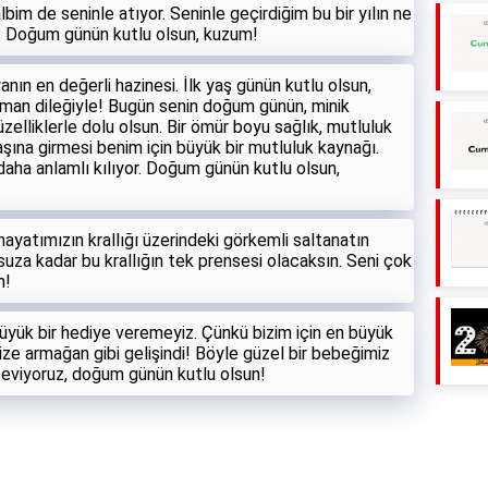
lbim de seninle atıyor. Seninle geçirdiğim bu bir yılın ne
. Doğum günün kutlu olsun, kuzum!
nın en değerli hazinesi. İlk yaş günün kutlu olsun,
man dileğiyle! Bugün senin doğum günün, minik
üzelliklerle dolu olsun. Bir ömür boyu sağlık, mutluluk
aşına girmesi benim için büyük bir mutluluk kaynağı.
daha anlamlı kılıyor. Doğum günün kutlu olsun,
ayatımızın krallığı üzerindeki görkemli saltanatın
suza kadar bu krallığın tek prensesi olacaksın. Seni çok
n!
üyük bir hediye veremeyiz. Çünkü bizim için en büyük
e armağan gibi gelişindi! Böyle güzel bir bebeğimiz
 seviyoruz, doğum günün kutlu olsun!