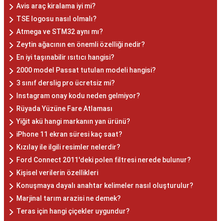
Avis araç kiralama iyi mi?
TSE logosu nasıl olmalı?
Atmega ve STM32 aynı mı?
Zeytin ağacının en önemli özelliği nedir?
En iyi taşınabilir ısıtıcı hangisi?
2000 model Passat tutulan modeli hangisi?
3 sınıf derslig pro ücretsiz mi?
Instagram onay kodu neden gelmiyor?
Rüyada Yüzüne Fare Atlaması
Yiğit akü hangi markanın yan ürünü?
iPhone 11 ekran süresi kaç saat?
Kızılay ile ilgili resimler nelerdir?
Ford Connect 2011'deki polen filtresi nerede bulunur?
Kişisel verilerin özellikleri
Konuşmaya dayalı anahtar kelimeler nasıl oluşturulur?
Marjinal tarım arazisi ne demek?
Teras için hangi çiçekler uygundur?