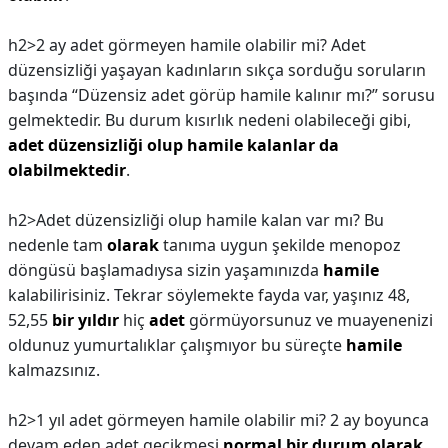
h2>2 ay adet görmeyen hamile olabilir mi?
Adet
düzensizliği yaşayan kadınların sıkça sorduğu soruların
başında “Düzensiz adet görüp hamile kalınır mı?” sorusu
gelmektedir. Bu durum kısırlık nedeni olabileceği gibi,
adet düzensizliği olup hamile kalanlar da
olabilmektedir
.
h2>Adet düzensizliği olup hamile kalan var mı?
Bu
nedenle tam
olarak
tanıma uygun şekilde menopoz
döngüsü başlamadıysa sizin yaşamınızda
hamile
kalabilirisiniz. Tekrar söylemekte fayda var, yaşınız 48,
52,55
bir yıldır
hiç
adet
görmüyorsunuz ve muayenenizi
oldunuz yumurtalıklar çalışmıyor bu süreçte
hamile
kalmazsınız.
h2>1 yıl adet görmeyen hamile olabilir mi?
2 ay boyunca
devam eden adet gecikmesi
normal bir durum olarak