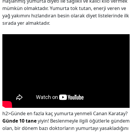
Haşlanmış yumurta diyeti ile sağlıklı ve kalıcı kilo vermek
mümkün olmaktadır. Yumurta tok tutan, enerji veren ve
yağ yakımını hızlandıran besin olarak diyet listelerinde ilk
sırada yer almaktadır.
h2>Günde en fazla kaç yumurta yenmeli Canan Karatay?
Günde 10 tane
yiyin! Beslenmeyle ilgili öğütlerle gündem
olan, bir dönem bazı doktorların yumurtayı yasakladığını