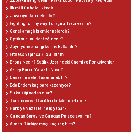
22 plaka hangi şehir? Plaka kodu ile Bursa'yı keşfedin.
İlk milli futbolcu kimdir
Java oyunları nelerdir?
Fighting for my way Türkçe altyazı var mı?
Genel amaçlı kremler nelerdir?
Optik sürücü desteği nedir?
Zayıf yerine hangi kelime kullanılır?
Fitness yapınca kilo alınır mı
Bronş Nedir? Sağlık Üzerindeki Önemi ve Fonksiyonları
Akrep Burcu Yatakta Nasıl?
Canva ile neler tasarlanabilir?
Eda Erdem kaç para kazanıyor?
Su kirliliği neden olur?
Tüm monosakkaritleri bitkiler üretir mi?
Harbiye Nezareti ne iş yapar?
Çırağan Sarayı ve Çırağan Palace aynı mı?
Alman-Türkiye maçı kaç kaç bitti?