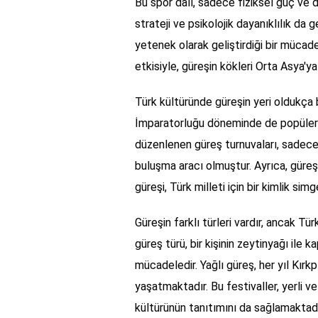
Bu spor dalı, sadece fiziksel güç ve 
strateji ve psikolojik dayanıklılık da g
yetenek olarak geliştirdiği bir mücad
etkisiyle, güreşin kökleri Orta Asya'ya
Türk kültüründe güreşin yeri oldukça b
İmparatorluğu döneminde de popüler
düzenlenen güreş turnuvaları, sadece 
buluşma aracı olmuştur. Ayrıca, güreş
güreşi, Türk milleti için bir kimlik simge
Güreşin farklı türleri vardır, ancak Tü
güreş türü, bir kişinin zeytinyağı ile 
mücadeledir. Yağlı güreş, her yıl Kırkp
yaşatmaktadır. Bu festivaller, yerli v
kültürünün tanıtımını da sağlamaktadı