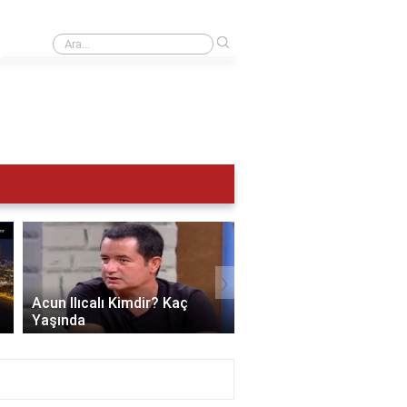
›
Atın karısına ne denir bilmecenin cevabı nedir?
Aylık Burç Yorumları
›
Acun Ilıcalı Kimdir? Kaç
Balık Burcu Aylık Yoru
Yaşında
Ağustos 2026