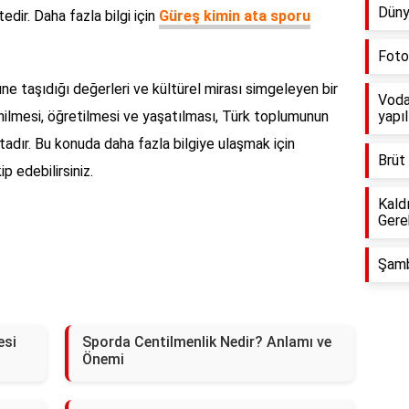
Düny
dir. Daha fazla bilgi için
Güreş kimin ata sporu
Fotoğ
ne taşıdığı değerleri ve kültürel mirası simgeleyen bir
Voda
enilmesi, öğretilmesi ve yaşatılması, Türk toplumunun
yapıl
adır. Bu konuda daha fazla bilgiye ulaşmak için
Brüt
p edebilirsiniz.
Kald
Gere
Şamb
esi
Sporda Centilmenlik Nedir? Anlamı ve
Önemi