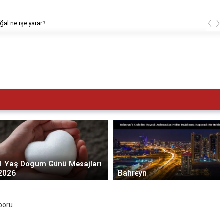
‹
ATK doğal ne işe yarar?
1 Yaş Doğum Günü Mesajları
2026
Bahreyn
poru