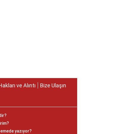
Hakları ve Alıntı
Bize Ulaşın
dir?
irim?
lemede yazıyor?