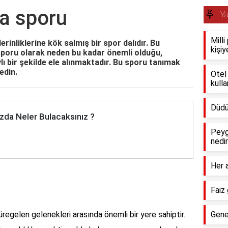
ta sporu
Y
Mill
erinliklerine kök salmış bir spor dalıdır. Bu
kişiy
 sporu olarak neden bu kadar önemli olduğu,
lı bir şekilde ele alınmaktadır. Bu sporu tanımak
edin.
Otel
kulla
Düdü
zda Neler Bulacaksınız ?
Peyg
nedi
Her 
Faiz 
regelen gelenekleri arasında önemli bir yere sahiptir.
Gene