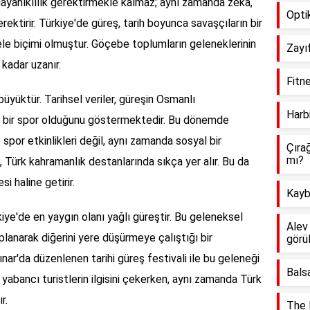
dayanıklılık gerektirmekle kalmaz; aynı zamanda zeka,
Opti
erektirir. Türkiye'de güreş, tarih boyunca savaşçıların bir
ele biçimi olmuştur. Göçebe toplumların geleneklerinin
Zayıf
 kadar uzanır.
Fitne
üyüktür. Tarihsel veriler, güreşin Osmanlı
Harb
 bir spor olduğunu göstermektedir. Bu dönemde
spor etkinlikleri değil, aynı zamanda sosyal bir
Çıra
mı?
, Türk kahramanlık destanlarında sıkça yer alır. Bu da
si haline getirir.
Kaybo
rkiye'de en yaygın olanı yağlı güreştir. Bu geleneksel
Alev
kaplanarak diğerini yere düşürmeye çalıştığı bir
görü
ınar'da düzenlenen tarihi güreş festivali ile bu geleneği
Bals
e yabancı turistlerin ilgisini çekerken, aynı zamanda Türk
r.
The 