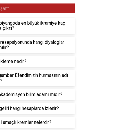
aşam
i piyangoda en büyük ikramiye kaç
e çıktı?
 resepsiyonunda hangi diyaloglar
nılır?
kleme nedir?
amber Efendimizin hurmasının adı
r?
akademisyen bilim adamı mıdır?
geliri hangi hesaplarda izlenir?
l amaçlı kremler nelerdir?