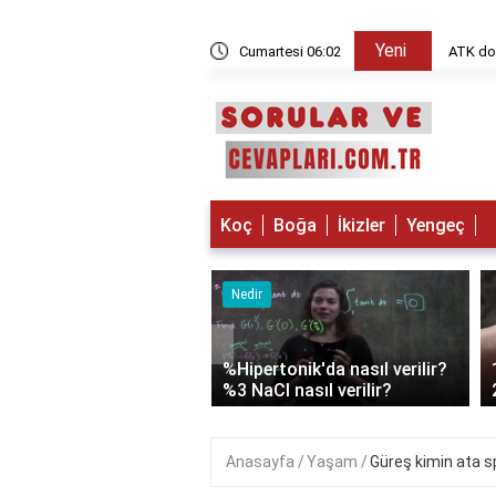
Yeni
 doğal ne işe yarar?
Cumartesi 06:02
Koç
Boğa
İkizler
Yengeç
Burç Yorumları
Nedir
‹
 Burcu Aylık Yorum
%Hipertonik'da nasıl verilir?
tos 2026
%3 NaCl nasıl verilir?
Anasayfa
Yaşam
Güreş kimin ata s