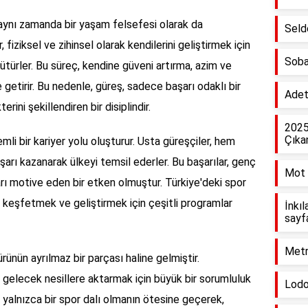
 aynı zamanda bir yaşam felsefesi olarak da
Selde
 fiziksel ve zihinsel olarak kendilerini geliştirmek için
Soba 
ürütürler. Bu süreç, kendine güveni artırma, azim ve
e getirir. Bu nedenle, güreş, sadece başarı odaklı bir
Adetl
rini şekillendiren bir disiplindir.
2025
Çıkan
mli bir kariyer yolu oluşturur. Usta güreşçiler, hem
arı kazanarak ülkeyi temsil ederler. Bu başarılar, genç
Mot g
rı motive eden bir etken olmuştur. Türkiye'deki spor
i keşfetmek ve geliştirmek için çeşitli programlar
İnkıl
sayf
Metr
ürünün ayrılmaz bir parçası haline gelmiştir.
 gelecek nesillere aktarmak için büyük bir sorumluluk
Lodo
, yalnızca bir spor dalı olmanın ötesine geçerek,