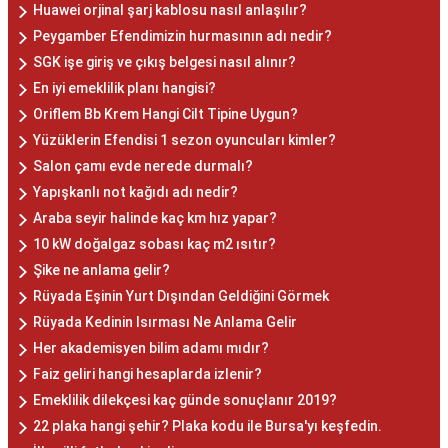
Huawei orjinal şarj kablosu nasıl anlaşılır?
Peygamber Efendimizin hurmasının adı nedir?
SGK işe giriş ve çıkış belgesi nasıl alınır?
En iyi emeklilik planı hangisi?
Oriflem Bb Krem Hangi Cilt Tipine Uygun?
Yüzüklerin Efendisi 1 sezon oyuncuları kimler?
Salon çamı evde nerede durmalı?
Yapışkanlı not kağıdı adı nedir?
Araba seyir halinde kaç km hız yapar?
10 kW doğalgaz sobası kaç m2 ısıtır?
Şike ne anlama gelir?
Rüyada Eşinin Yurt Dışından Geldiğini Görmek
Rüyada Kedinin Isırması Ne Anlama Gelir
Her akademisyen bilim adamı mıdır?
Faiz geliri hangi hesaplarda izlenir?
Emeklilik dilekçesi kaç günde sonuçlanır 2019?
22 plaka hangi şehir? Plaka kodu ile Bursa'yı keşfedin.