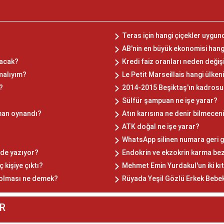
Teras için hangi çiçekler uygun
AB'nin en büyük ekonomisi hang
lacak?
Kredi faiz oranları neden değiş
malıyım?
Le Petit Marseillais hangi ülken
?
2014-2015 Beşiktaş'ın kadrosu
Sülfür şampuan ne işe yarar?
man oynandı?
Atın karısına ne denir bilmecen
ATK doğal ne işe yarar?
?
WhatsApp silinen numara geri g
de yazıyor?
Endokrin ve ekzokrin karma bez
 kişiye çıktı?
Mehmet Emin Yurdakul'un iki kıta
l olması ne demek?
Rüyada Yeşil Gözlü Erkek Beb
R