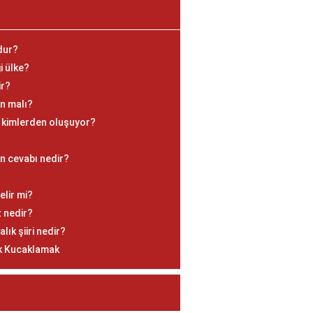
dur?
i ülke?
ir?
in malı?
 kimlerden oluşuyor?
in cevabı nedir?
elir mi?
 nedir?
lık şiiri nedir?
ek Kucaklamak