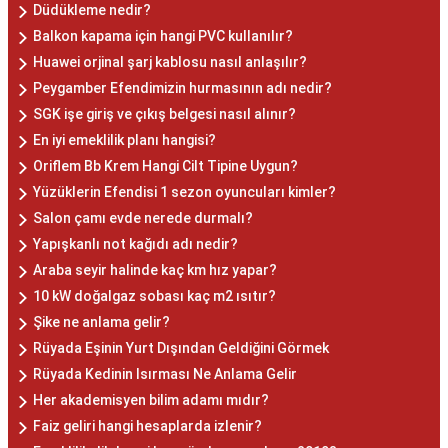
Düdükleme nedir?
Balkon kapama için hangi PVC kullanılır?
Huawei orjinal şarj kablosu nasıl anlaşılır?
Peygamber Efendimizin hurmasının adı nedir?
SGK işe giriş ve çıkış belgesi nasıl alınır?
En iyi emeklilik planı hangisi?
Oriflem Bb Krem Hangi Cilt Tipine Uygun?
Yüzüklerin Efendisi 1 sezon oyuncuları kimler?
Salon çamı evde nerede durmalı?
Yapışkanlı not kağıdı adı nedir?
Araba seyir halinde kaç km hız yapar?
10 kW doğalgaz sobası kaç m2 ısıtır?
Şike ne anlama gelir?
Rüyada Eşinin Yurt Dışından Geldiğini Görmek
Rüyada Kedinin Isırması Ne Anlama Gelir
Her akademisyen bilim adamı mıdır?
Faiz geliri hangi hesaplarda izlenir?