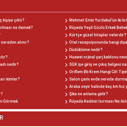
 kişiye çıktı?
Mehmet Emin Yurdakul'un iki kıta
l olması ne demek?
Rüyada Yeşil Gözlü Erkek Beb
?
Kürtçe güzel hitaplar nelerdir?
 nereden alınır?
Otel resepsiyonunda hangi diyal
Düdükleme nedir?
ılır?
Huawei orjinal şarj kablosu nası
adı nedir?
SGK işe giriş ve çıkış belgesi nas
Oriflem Bb Krem Hangi Cilt Tip
arı kimler?
Salon çamı evde nerede durma
Araba seyir halinde kaç km hız
r?
Şike ne anlama gelir?
ini Görmek
Rüyada Kedinin Isırması Ne Anl
R