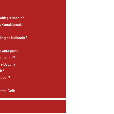
lık şiiri nedir?
ek Kucaklamak
oglar kullanılır?
l anlaşılır?
ıl alınır?
ine Uygun?
lı?
 yapar?
ama Gelir