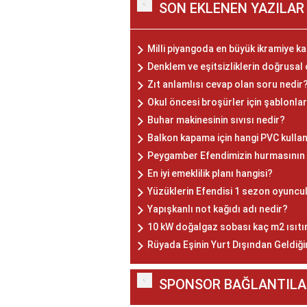
SON EKLENEN YAZILAR
Milli piyangoda en büyük ikramiye kaç
Denklem ve eşitsizliklerin doğrusa
Zıt anlamlısı cevap olan soru nedir
Okul öncesi broşürler için şablonlar
Buhar makinesinin sıvısı nedir?
Balkon kapama için hangi PVC kullan
Peygamber Efendimizin hurmasının 
En iyi emeklilik planı hangisi?
Yüzüklerin Efendisi 1 sezon oyuncul
Yapışkanlı not kağıdı adı nedir?
10 kW doğalgaz sobası kaç m2 ısıtı
Rüyada Eşinin Yurt Dışından Geldiğ
SPONSOR BAĞLANTILA