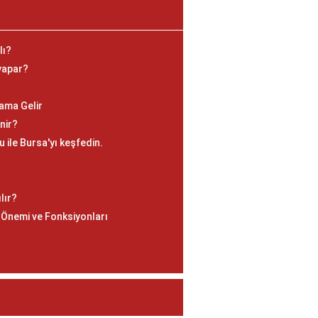
lı?
 yapar?
ama Gelir
enir?
 ile Bursa'yı keşfedin.
lır?
 Önemi ve Fonksiyonları