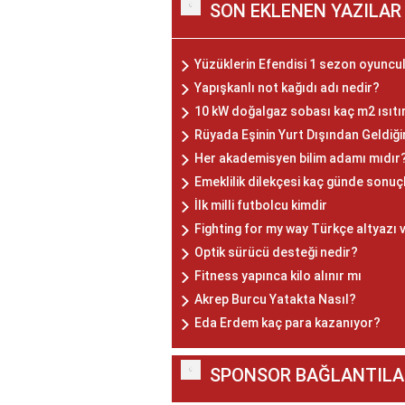
SON EKLENEN YAZILAR
Yüzüklerin Efendisi 1 sezon oyuncul
Yapışkanlı not kağıdı adı nedir?
10 kW doğalgaz sobası kaç m2 ısıtı
Rüyada Eşinin Yurt Dışından Geldiğ
Her akademisyen bilim adamı mıdır
Emeklilik dilekçesi kaç günde sonuç
İlk milli futbolcu kimdir
Fighting for my way Türkçe altyazı 
Optik sürücü desteği nedir?
Fitness yapınca kilo alınır mı
Akrep Burcu Yatakta Nasıl?
Eda Erdem kaç para kazanıyor?
SPONSOR BAĞLANTILA