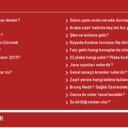
arı kimler?
Salon çamı evde nerede durma
Araba seyir halinde kaç km hız
r?
Şike ne anlama gelir?
ini Görmek
Rüyada Kedinin Isırması Ne Anl
?
Faiz geliri hangi hesaplarda izl
lanır 2019?
22 plaka hangi şehir? Plaka kodu
Java oyunları nelerdir?
var mı?
Genel amaçlı kremler nelerdir?
Zayıf yerine hangi kelime kullanı
Bronş Nedir? Sağlık Üzerindeki
Canva ile neler tasarlanabilir?
Su kirliliği neden olur?
R