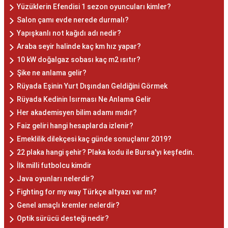
Yüzüklerin Efendisi 1 sezon oyuncuları kimler?
Salon çamı evde nerede durmalı?
Yapışkanlı not kağıdı adı nedir?
Araba seyir halinde kaç km hız yapar?
10 kW doğalgaz sobası kaç m2 ısıtır?
Şike ne anlama gelir?
Rüyada Eşinin Yurt Dışından Geldiğini Görmek
Rüyada Kedinin Isırması Ne Anlama Gelir
Her akademisyen bilim adamı mıdır?
Faiz geliri hangi hesaplarda izlenir?
Emeklilik dilekçesi kaç günde sonuçlanır 2019?
22 plaka hangi şehir? Plaka kodu ile Bursa'yı keşfedin.
İlk milli futbolcu kimdir
Java oyunları nelerdir?
Fighting for my way Türkçe altyazı var mı?
Genel amaçlı kremler nelerdir?
Optik sürücü desteği nedir?