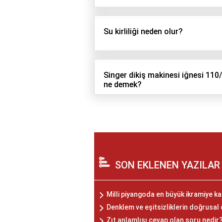
Su kirliliği neden olur?
Singer dikiş makinesi iğnesi 110
ne demek?
SON EKLENEN YAZILAR
Milli piyangoda en büyük ikramiye kaç
Denklem ve eşitsizliklerin doğrusa
Zıt anlamlısı cevap olan soru nedir