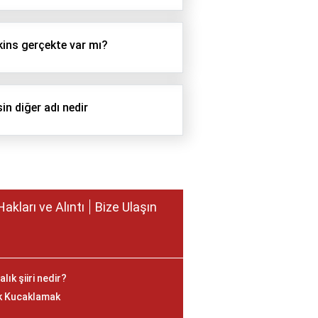
ins gerçekte var mı?
in diğer adı nedir
Hakları ve Alıntı
Bize Ulaşın
lık şiiri nedir?
ek Kucaklamak