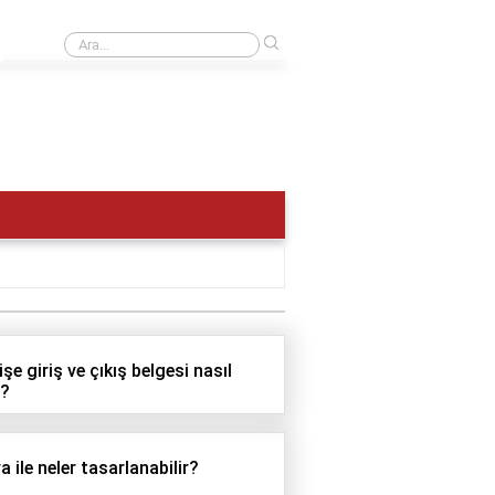
›
Denklem ve eşitsizliklerin doğrusal olması ne demek?
şe giriş ve çıkış belgesi nasıl
r?
 ile neler tasarlanabilir?