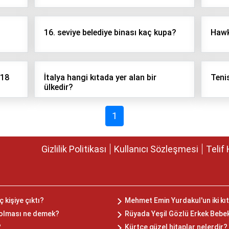
16. seviye belediye binası kaç kupa?
Hawk
/18
İtalya hangi kıtada yer alan bir
Tenis
ülkedir?
1
Gizlilik Politikası
Kullanıcı Sözleşmesi
Telif 
 kişiye çıktı?
Mehmet Emin Yurdakul'un iki kıta
l olması ne demek?
Rüyada Yeşil Gözlü Erkek Beb
?
Kürtçe güzel hitaplar nelerdir?