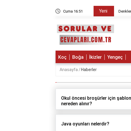
Yeni
zliklerin doğrusal olması ne demek?
Cuma 16:51
Denklem
Koç
Boğa
İkizler
Yengeç
Anasayfa
Haberler
Okul öncesi broşürler için şablon
nereden alınır?
Java oyunları nelerdir?