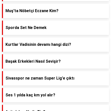
Muş'ta Nöbetçi Eczane Kim?
Sporda Set Ne Demek
Kurtlar Vadisinin devamı hangi dizi?
Başak Erkekleri Nasıl Sevişir?
Sivasspor ne zaman Super Lig'e çıktı
Ses 1 yılda kaç km yol alır?