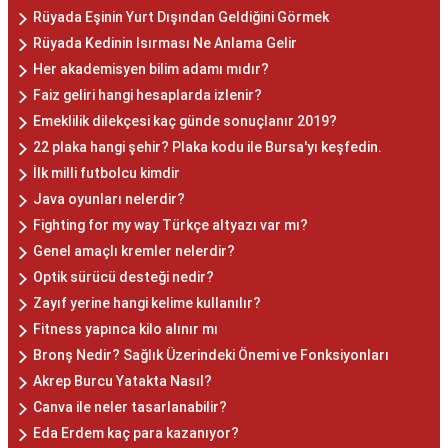
Rüyada Eşinin Yurt Dışından Geldiğini Görmek
Rüyada Kedinin Isırması Ne Anlama Gelir
Her akademisyen bilim adamı mıdır?
Faiz geliri hangi hesaplarda izlenir?
Emeklilik dilekçesi kaç günde sonuçlanır 2019?
22 plaka hangi şehir? Plaka kodu ile Bursa'yı keşfedin.
İlk milli futbolcu kimdir
Java oyunları nelerdir?
Fighting for my way Türkçe altyazı var mı?
Genel amaçlı kremler nelerdir?
Optik sürücü desteği nedir?
Zayıf yerine hangi kelime kullanılır?
Fitness yapınca kilo alınır mı
Bronş Nedir? Sağlık Üzerindeki Önemi ve Fonksiyonları
Akrep Burcu Yatakta Nasıl?
Canva ile neler tasarlanabilir?
Eda Erdem kaç para kazanıyor?