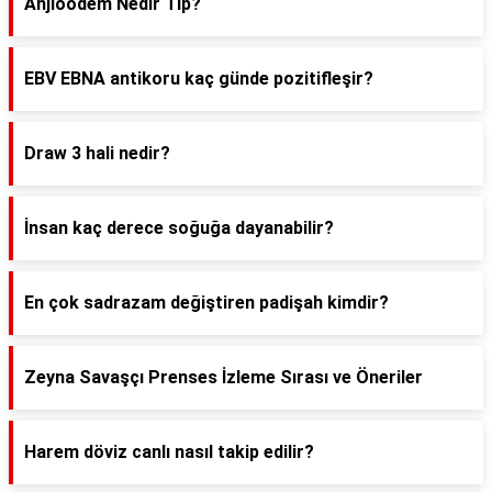
Anjioödem Nedir Tip?
EBV EBNA antikoru kaç günde pozitifleşir?
Draw 3 hali nedir?
İnsan kaç derece soğuğa dayanabilir?
En çok sadrazam değiştiren padişah kimdir?
Zeyna Savaşçı Prenses İzleme Sırası ve Öneriler
Harem döviz canlı nasıl takip edilir?