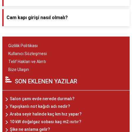
Cam kapı girişi nasıl olmalı?
Gizlilik Politikası
Kullanıcı Sözleşmesi
Telif Hakları ve Alıntı
Bize Ulaşın
SON EKLENEN YAZILAR
Salon çamı evde nerede durmalı?
Yapışkanlı not kağıdı adı nedir?
Araba seyir halinde kaç km hız yapar?
10 kW doğalgaz sobası kaç m2 ısıtır?
Şike ne anlama gelir?