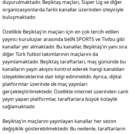
duyurulmaktadır. Beşiktaş maçları, Süper Lig ve diğer
organizasyonlarda farklı kanallar üzerinden izleyiciyle
buluşmaktadır.
Özellikle Beşiktaş’ın maçları için en çok tercih edilen
yayıncı kuruluşlar arasında beIN SPORTS ve Tivibu gibi
kanallar yer almaktadır. Bu kanallar, Beşiktaş’ın yanı sıra
diğer Türk futbol takımlarının maçlarını da
yayınlamaktadır. Beşiktaş taraftarları, maç gününde bu
kanalların yayın akışını kontrol ederek hangi kanaldan
izleyebileceklerine dair bilgi edinmelidir. Ayrıca, dijital
platformlar üzerinde de maç yayınları
gerçekleştirilmektedir. Özellikle internet üzerinden canlı
yayın yapan platformlar, taraftarlara büyük kolaylık
sağlamaktadır.
Beşiktaş’ın maçlarını yayınlayan kanallar her sezon
değişiklik gösterebilmektedir. Bu nedenle, taraftarların