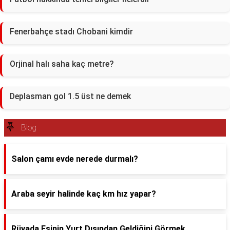
Fenerbahçe stadı Chobani kimdir
Orjinal halı saha kaç metre?
Deplasman gol 1.5 üst ne demek
Blog
Salon çamı evde nerede durmalı?
Araba seyir halinde kaç km hız yapar?
Rüyada Eşinin Yurt Dışından Geldiğini Görmek